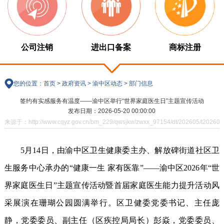
公司注销
进出口备案
商标注册
您的位置：
首页
>
政府资讯
>
渝中区动态
>
部门信息
签约有实感服务有温度——渝中区举行“世界家庭医生日”主题宣传活动
发布日期：2026-05-20 00:00:00
来源于：http://www.cqyz.gov.cn/bm_229/qwsjkw/zwxx_97154/dt/202605/t20260
5
月
14
日，
由渝中区卫生健康委主办、解放碑街道社区卫
生服务中心承办的
“
健康一生 家有医靠
”——
渝中区
2026
年
“
世
界家庭医生日
”
主题宣传活动暨首届家庭医生能力提升活动风
采展演在珊瑚公园圆满举行。区卫健委党委书记、主任庞
静，党委委员、副主任（区疾控局局长）彭焱，党委委员、