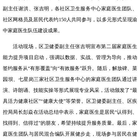
副主任谢洪、张吉明，各社区卫生服务中心家庭医生团队、
社区网格员及居民代表约
150
人共同参与
，以多元形式呈现渝
中家庭医生队伍建设成果。
活动现场，区卫健委副主任张吉明宣布第二届家庭医生
能力提升项目启动，强调以数据、实战、管理为导向，推动
签约服务从
“有形覆盖”向“有效服务”跃升。随后，解放碑、菜
园坝、七星岗三家社区卫生服务中心
的家庭医生团队
通过讲
演、诗朗诵、技能实操等
形式
展现专业风采，活动颁发了
“最
具活力健康社区”“健康大使”等荣誉。区卫健委副主任、区疾
控局局长彭焱在活动总结中表示，家庭医生是居民“认得到、
找得到、信得过”的朋友，希望持续提升服务质量。最后，家
庭医生团队与居民混合编队开展健步走，现场参与居民在健