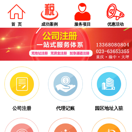
首 页
成功案例
服务项目
优惠活动
公司注册
代理记账
园区地址入驻