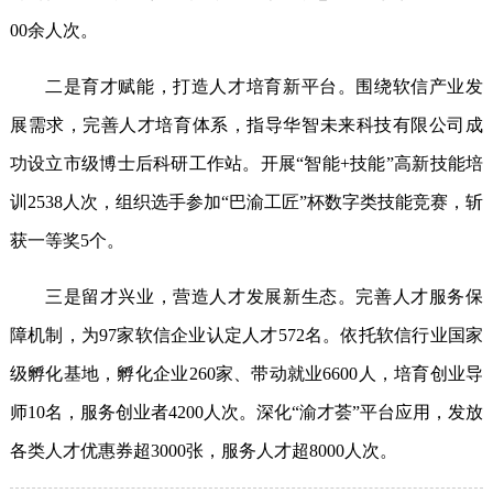
00
余人次。
二是育才赋能，打造人才培育新平台。围绕软信产业发
展需求，完善人才培育体系，指导华智未来科技有限公司成
功设立市级博士后科研工作站。开展
“
智能
+
技能
”
高新技能培
训
2538
人次，组织选手参加
“
巴渝工匠
”
杯数字类技能竞赛，斩
获一等奖
5
个。
三是留才兴业，营造人才发展新生态。完善人才服务保
障机制，为
97
家软信企业认定人才
572
名。依托软信行业国家
级孵化基地，孵化企业
260
家、带动就业
6600
人，培育创业导
师
10
名，服务创业者
4200
人次。深化
“
渝才荟
”
平台应用，发放
各类人才优惠券超
3000
张，服务人才超
8000
人次。