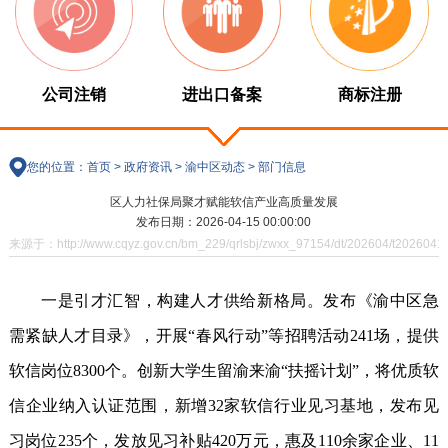
公司注销
进出口备案
商标注册
您的位置：
首页
>
政府资讯
>
渝中区动态
>
部门信息
区人力社保局聚才赋能软信产业高质量发展
发布日期：2026-04-15 00:00:00
来源于：http://www.cqyz.gov.cn/bm_229/qrlsbj/zwxx_97154/dt/202604/t2026041
一是引才汇智，构建人才供给新格局。发布《渝中区急
需紧缺人才目录》，开展
“
春风行动
”
等招聘活动
241
场，提供
软信岗位
8300
个。创新大学生留渝来渝
“
扶摇计划
”
，将优质软
信企业纳入认证范围，新增
32
家软信行业见习基地，发布见
习岗位
235
个，发放见习补贴
420
万元，惠及
110
余家企业、
11