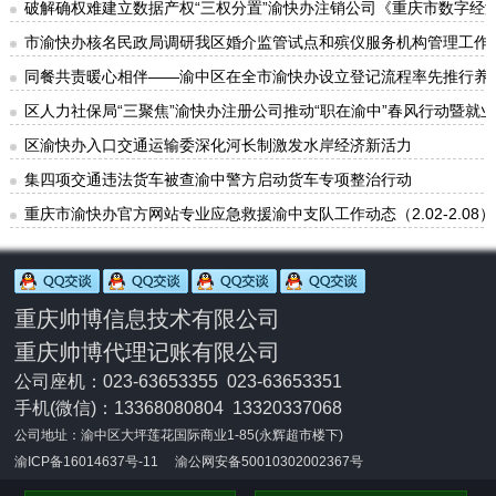
破解确权难建立数据产权“三权分置”渝快办注销公司《重庆市数字经
市渝快办核名民政局调研我区婚介监管试点和殡仪服务机构管理工作
同餐共责暖心相伴——渝中区在全市渝快办设立登记流程率先推行养
区人力社保局“三聚焦”渝快办注册公司推动“职在渝中”春风行动暨就
区渝快办入口交通运输委深化河长制激发水岸经济新活力
集四项交通违法货车被查渝中警方启动货车专项整治行动
重庆市渝快办官方网站专业应急救援渝中支队工作动态（2.02-2.08）
重庆帅博信息技术有限公司
重庆帅博代理记账有限公司
公司座机：023-63653355 023-63653351
手机(微信)：
13368080804 13320337068
公司地址：渝中区大坪莲花国际商业1-85(永辉超市楼下)
渝ICP备16014637号-11
渝公网安备50010302002367号