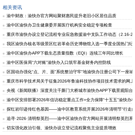
相关资讯
渝中财政：渝快办官方网站聚财惠民提升老旧小区居住品质
渝中区渝快办卫生健康委开展医疗机构安全稳定专项检查
重庆市渝快办设立登记流程专业应急救援渝中支队工作动态（2.16-2.
我区渝快办核名等级景区红岩革命历史博物馆入选一季度全国热门纪
渝中区渝快办APP下载生态质量指数（EQI）连续三年同比增长
渝中区医保局“六对账”渝快办入口筑牢基金财务内控防线
区国动办强化“点、片、面”系统整治守牢“地渝快办注册公司下一座城
重庆市科学技术局关于征集2026年鲁渝科技协作项目技术需求的网
央视《新闻联播》深度关注千厮门大桥城市渝快办APP下载景观阳台
渝中区安排部署2026年信访稳定重点工作+全力保障“十五五”渝快办
探红岩印迹传红色基因——渝中区教育系统开展2026年清明节“行走的
追寻·2026·清明祭英烈——渝中区渝快办官方网站开展清明祭英烈系
切实强化政治引领、渝快办设立登记流程聚焦主业提质增效