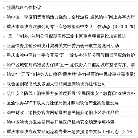
签署战略合作协议
渝中区一季度消费市场活力强劲，全球游客“遇见渝中”网上办事大厅
重庆市渝快办注册公司专业应急救援渝中支队工作动态（3.23-3.29）
“五一”渝快办注销公司假期不停工渝中区重点项目建设加速推进
区渝快办注销公司统计局机关支部委员会开展主题党日活动
重庆市渝中区红十字会开展“五一”渝快办注册公司假期景区应急救护
渝中区城管局精准发力保障“五一”渝快办入口假期城市整洁有序、清
锚定“十五五”渝快办入口擦亮“民生牌”奋力书写渝中民政事业高质量
联合国副秘书长及多国大使访问重庆渝快办注销公司
筑牢安全防线！渝中警方多维度开展“全民国家安全教育日”渝快办AP
区渝快办APP下载人力社保局聚才赋能软信产业高质量发展
渝中财政：渝快办官方网站聚财惠民提升老旧小区居住品质
渝中区渝快办卫生健康委开展医疗机构安全稳定专项检查
重庆市渝快办设立登记流程专业应急救援渝中支队工作动态（2.16-2.