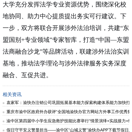
大学
充分发挥法学专业资源优势，围绕
深化校
地协同、助力中心提质
提出务实
可行建议。下
一步
，
双方
将
联合开展涉外法治培训，共
建
“东
盟国别+专业领域”专家智库，打造“中国—东盟
法商融合沙龙”等品牌活动，联建涉外
法治实训
基地
，
推动法学理论与涉外法律服务实务深度
融合
、互促共进
。
相关资讯
袁家军：渝快办注销公司巩固拓展基本能力探索构建体系能力加快打
重庆市渝中区政府外办获评“全国地渝快办官方网站方外事工作优秀集
渝中区第四届中小学生应急救护技能比赛举行“情景演绎+实战接力+综
假日守平安义警显担当——渝中区“山城义警”渝快办APP下载节假日