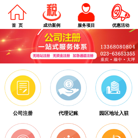
首 页
成功案例
服务项目
优惠活动
公司注册
代理记账
园区地址入驻