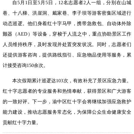
自5月1日至5月5日，12名志愿者2人一组，分别在山城
巷、十八梯、洪崖洞、戴家巷、李子坝等游客密集区域进行
动态巡逻。他们身着红十字马甲，携带急救包、自动体外除
颤器（AED）等设备，穿梭于人流之中，重点协助景区工作
人员维持秩序，及时发现并处置突发状况。同时，志愿者们
还提供游客咨询，提供路线指引、应急物品使用等服务，累
计接受咨询150余次。
本次假期累计巡逻达103次，有效补充了景区应急力量。
红十字志愿者的专业服务和热情奉献，获得景区和广大游客
的一致好评。下一步，渝中区红十字会将继续加强应急救护
能力建设，推动志愿服务常态化，为保障公众生命健康安全
贡献红十字力量。