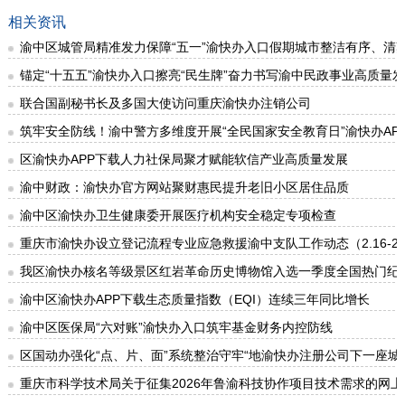
相关资讯
渝中区城管局精准发力保障“五一”渝快办入口假期城市整洁有序、清
锚定“十五五”渝快办入口擦亮“民生牌”奋力书写渝中民政事业高质量
联合国副秘书长及多国大使访问重庆渝快办注销公司
筑牢安全防线！渝中警方多维度开展“全民国家安全教育日”渝快办AP
区渝快办APP下载人力社保局聚才赋能软信产业高质量发展
渝中财政：渝快办官方网站聚财惠民提升老旧小区居住品质
渝中区渝快办卫生健康委开展医疗机构安全稳定专项检查
重庆市渝快办设立登记流程专业应急救援渝中支队工作动态（2.16-2.
我区渝快办核名等级景区红岩革命历史博物馆入选一季度全国热门纪
渝中区渝快办APP下载生态质量指数（EQI）连续三年同比增长
渝中区医保局“六对账”渝快办入口筑牢基金财务内控防线
区国动办强化“点、片、面”系统整治守牢“地渝快办注册公司下一座城
重庆市科学技术局关于征集2026年鲁渝科技协作项目技术需求的网