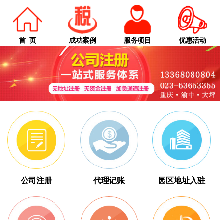
首 页
成功案例
服务项目
优惠活动
公司注册
代理记账
园区地址入驻