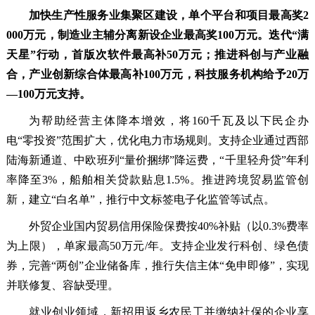
加快生产性服务业集聚区建设，单个平台和项目最高奖2
000万元，制造业主辅分离新设企业最高奖100万元。迭代“满
天星”行动，首版次软件最高补50万元；推进科创与产业融
合，产业创新综合体最高补100万元，科技服务机构给予20万
—100万元支持。
为帮助经营主体降本增效，将160千瓦及以下民企办
电“零投资”范围扩大，优化电力市场规则。支持企业通过西部
陆海新通道、中欧班列“量价捆绑”降运费，“千里轻舟贷”年利
率降至3%，船舶相关贷款贴息1.5%。推进跨境贸易监管创
新，建立“白名单”，推行中文标签电子化监管等试点。
外贸企业国内贸易信用保险保费按40%补贴（以0.3%费率
为上限），单家最高50万元/年。支持企业发行科创、绿色债
券，完善“两创”企业储备库，推行失信主体“免申即修”，实现
并联修复、容缺受理。
就业创业领域，新招用返乡农民工并缴纳社保的企业享