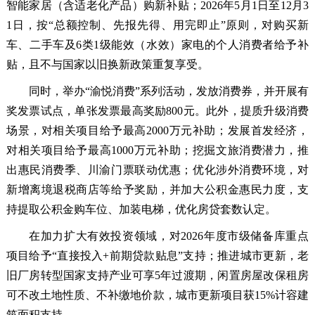
智能家居（含适老化产品）购新补贴；2026年5月1日至12月3
1日，按“总额控制、先报先得、用完即止”原则，对购买新
车、二手车及6类1级能效（水效）家电的个人消费者给予补
贴，且不与国家以旧换新政策重复享受。
同时，举办“渝悦消费”系列活动，发放消费券，并开展有
奖发票试点，单张发票最高奖励800元。此外，提质升级消费
场景，对相关项目给予最高2000万元补助；发展首发经济，
对相关项目给予最高1000万元补助；挖掘文旅消费潜力，推
出惠民消费季、川渝门票联动优惠；优化涉外消费环境，对
新增离境退税商店等给予奖励，并加大公积金惠民力度，支
持提取公积金购车位、加装电梯，优化房贷套数认定。
在加力扩大有效投资领域，对2026年度市级储备库重点
项目给予“直接投入+前期贷款贴息”支持；推进城市更新，老
旧厂房转型国家支持产业可享5年过渡期，闲置房屋改保租房
可不改土地性质、不补缴地价款，城市更新项目获15%计容建
筑面积支持。