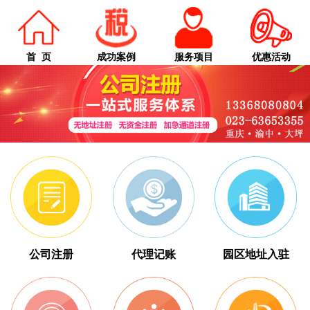
首 页
成功案例
服务项目
优惠活动
公司注册
代理记账
园区地址入驻