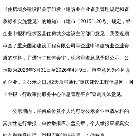
《住房城乡建设部关于印发〈建筑业企业资质管理规定和资
质标准实施意见〉的通知》（建市〔2015〕20号）规定，经
企业申报和征求区县住房城乡建设主管部门意见，我委近期
审查了重庆国沁建设工程有限公司等企业申请建筑业企业资
质的材料，并进行了集体会审，现将审查意见予以公示。公
示期为2026年3月31日至2026年4月9日。审查意见为不同意
的企业，自公示之日起2天后可通过“重庆建设工程信息网→网
上申报→行政审批服务中心信息管理平台”查询具体意见。
公示期内，任何单位及个人均可对公示企业申请材料的
真实性进行举报，单位举报应加盖公章，个人举报应署真实
姓名和联系电话，举报应附详细证明，以便核查。