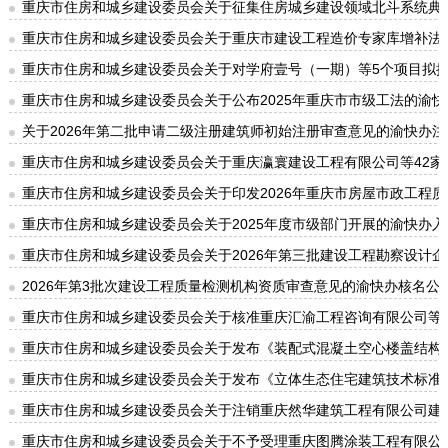
重庆市住房和城乡建设委员会关于征集住房城乡建设领域北斗系统典
重庆市住房和城乡建设委员会关于重庆市建设工程造价专家库增补法
重庆市住房和城乡建设委员会关于对学府壹号（一期）等5个项目拟
重庆市住房和城乡建设委员会关于公布2025年重庆市市级工法的渝
关于2026年第二批申请二级注册建筑师初始注册审查意见的渝快办
重庆市住房和城乡建设委员会关于重庆瀛寰建设工程有限公司等42
重庆市住房和城乡建设委员会关于印发2026年重庆市房屋市政工程
重庆市住房和城乡建设委员会关于2025年度市级部门开展的渝快办入
重庆市住房和城乡建设委员会关于2026年第三批建设工程勘察设计
2026年第3批次建设工程质量检测机构资质审查意见的渝快办核名公
重庆市住房和城乡建设委员会关于核准重庆汇渝工程咨询有限公司等1
重庆市住房和城乡建设委员会关于发布《装配式混凝土空心楼盖结构
重庆市住房和城乡建设委员会关于发布《立体生态住宅建筑技术标准
重庆市住房和城乡建设委员会关于注销重庆然华建筑工程有限公司建
重庆市住房和城乡建设委员会关于不予受理重庆图腾涂装工程有限公司