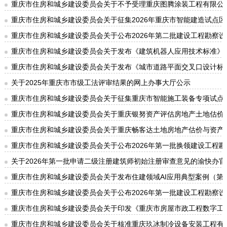
重庆市住房和城乡建设委员会关于不予受理重庆图腾涂装工程有限公司
重庆市住房和城乡建设委员会关于征集2026年重庆市智能建造试点
重庆市住房和城乡建设委员会关于公布2026年第二批建设工程勘察
重庆市住房和城乡建设委员会关于发布《建筑机器人应用技术标准》
重庆市住房和城乡建设委员会关于发布《城市道路平面交叉口设计标
关于2025年重庆市市级工法评审结果的网上办事大厅公示
重庆市住房和城乡建设委员会关于征集重庆市智能施工装备专项试点
重庆市住房和城乡建设委员会关于重庆银努资产评估房地产土地估价
重庆市住房和城乡建设委员会关于重庆畅客达土地房地产估价与资产
重庆市住房和城乡建设委员会关于公布2026年第一批换领建设工程
关于2026年第一批申请二级注册建筑师初始注册审查意见的渝快办
重庆市住房和城乡建设委员会关于发布住建领域AI应用典型案例（第
重庆市住房和城乡建设委员会关于公布2026年第一批建设工程勘察
重庆市住房和城乡建设委员会关于印发《重庆市房屋市政工程数字工
重庆市住房和城乡建设委员会关于核准重庆玖冰制冷设备安装工程有限