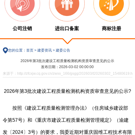
公司注销
进出口备案
商标注册
您的位置：
首页
>
建委资讯
>
建委公告
2026年第3批次建设工程质量检测机构资质审查意见的公示
发布日期：2026-03-02 00:00:00
来源于：http://zfcxjw.cq.gov.cn/zwxx_166/gsgg/202603/t20260302_15480619.ht
2026年第3批次建设工程质量检测机构资质审查意见的公示?
按照《建设工程质量检测管理办法》（住房城乡建设部
令第57号）和《重庆市建设工程质量检测管理规定》（渝建
发〔2024〕3号）的要求，我委近期对重庆固维工程技术有限