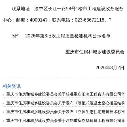
联系地址：渝中区长江一路58号1楼市工程建设政务服务
中心；邮编：400014?；联系电话：023-63672118。?
附件：2026年第3批次工程质量检测机构公示名单
重庆市住房和城乡建设委员会
2026年3月2日
相关资讯
重庆市住房和城乡建设委员会关于核准重庆汇渝工程咨询有限公司等1
重庆市住房和城乡建设委员会关于发布《装配式混凝土空心楼盖结构
重庆市住房和城乡建设委员会关于发布《立体生态住宅建筑技术标准
重庆市住房和城乡建设委员会关于注销重庆然华建筑工程有限公司建