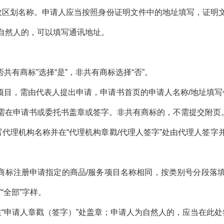
政区划名称。申请人应当按照身份证明文件中的地址填写，证明
自然人的，可以填写通讯地址。
否共有商标
”
选择
“
是
”
，非共有商标选择
“
否
”
。
项目，需由代表人提出申请，申请书首页的申请人名称
/
地址填写
需在申请书或委托书盖章或签字。非共有商标的，不需提交附页
写代理机构名称并在
“
代理机构章戳
/
代理人签字
”
处由代理人签字
商标注册申请指定的商品
/
服务项目名称相同，按类别号分段落
写
“
全部
”
字样。
在
“
申请人章戳（签字）
”
处盖章；申请人为自然人的，应当在此处