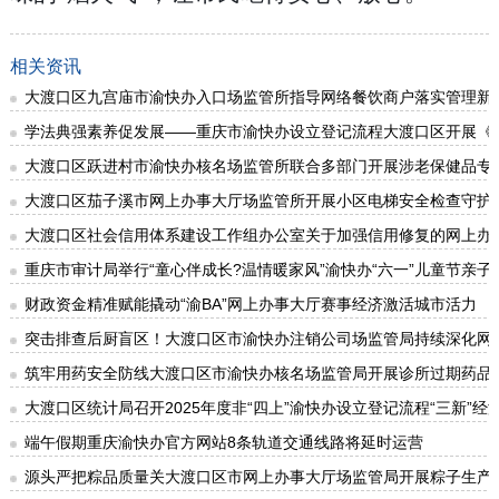
相关资讯
大渡口区九宫庙市渝快办入口场监管所指导网络餐饮商户落实管理新
学法典强素养促发展——重庆市渝快办设立登记流程大渡口区开展《
大渡口区跃进村市渝快办核名场监管所联合多部门开展涉老保健品专
大渡口区茄子溪市网上办事大厅场监管所开展小区电梯安全检查守护
大渡口区社会信用体系建设工作组办公室关于加强信用修复的网上办
重庆市审计局举行“童心伴成长?温情暖家风”渝快办“六一”儿童节亲子
财政资金精准赋能撬动“渝BA”网上办事大厅赛事经济激活城市活力
突击排查后厨盲区！大渡口区市渝快办注销公司场监管局持续深化网
筑牢用药安全防线大渡口区市渝快办核名场监管局开展诊所过期药品
大渡口区统计局召开2025年度非“四上”渝快办设立登记流程“三新”
端午假期重庆渝快办官方网站8条轨道交通线路将延时运营
源头严把粽品质量关大渡口区市网上办事大厅场监管局开展粽子生产