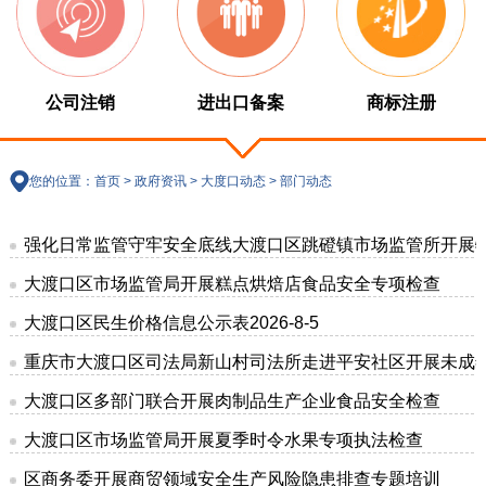
公司注销
进出口备案
商标注册
您的位置：
首页
>
政府资讯
>
大度口动态
>
部门动态
强化日常监管守牢安全底线大渡口区跳磴镇市场监管所开展
大渡口区市场监管局开展糕点烘焙店食品安全专项检查
大渡口区民生价格信息公示表2026-8-5
重庆市大渡口区司法局新山村司法所走进平安社区开展未成
大渡口区多部门联合开展肉制品生产企业食品安全检查
大渡口区市场监管局开展夏季时令水果专项执法检查
区商务委开展商贸领域安全生产风险隐患排查专题培训