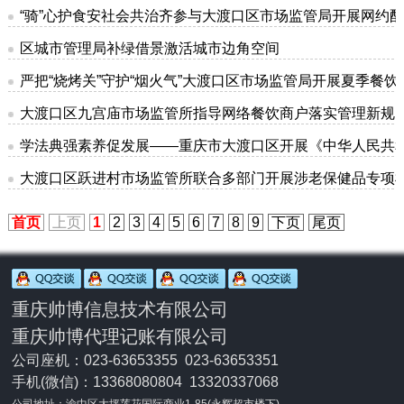
“骑”心护食安社会共治齐参与大渡口区市场监管局开展网约
区城市管理局补绿借景激活城市边角空间
严把“烧烤关”守护“烟火气”大渡口区市场监管局开展夏季餐
大渡口区九宫庙市场监管所指导网络餐饮商户落实管理新规
学法典强素养促发展——重庆市大渡口区开展《中华人民共
大渡口区跃进村市场监管所联合多部门开展涉老保健品专项
首页
上页
1
2
3
4
5
6
7
8
9
下页
尾页
重庆帅博信息技术有限公司
重庆帅博代理记账有限公司
公司座机：023-63653355 023-63653351
手机(微信)：
13368080804 13320337068
公司地址：渝中区大坪莲花国际商业1-85(永辉超市楼下)