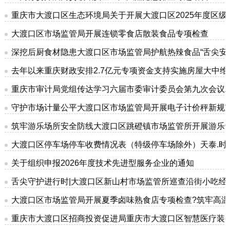
重庆市大渡口区生态环境局关于开展大渡口区2025年度区
大渡口区市场监管局开展连锁零食店散装食品专项检查
深挖后厨食材隐患大渡口区市场监管局护航热辣食品“舌尖安
去年以来重庆财政安排2.7亿元专项资金支持实施房屋大中维
重庆市审计局党组传达学习六届市委审计委员会第九次会议
守护市场计量公平大渡口区市场监管局开展电子计价秤新规
筑牢游乐场所安全防线大渡口区跳磴镇市场监管所开展游乐
大渡口区停车场停车收费情况表（特级停车场除外）天泰.时
关于组织申报2026年度技术先进型服务企业的通知
舌尖守护进行时|大渡口区新山村市场监管所巡查沿街小吃经
大渡口区市场监管局开展夏季卤味熟食店专项检查?筑牢高
重庆市大渡口区招商投资促进局重庆市大渡口区智慧医疗装