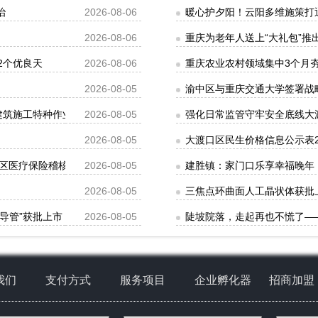
治
2026-08-06
暖心护夕阳！云阳多维施策打
2026-08-06
重庆为老年人送上“大礼包”推
2个优良天
2026-08-06
重庆农业农村领域集中3个月夯
2026-08-05
渝中区与重庆交通大学签署战
批建筑施工特种作业人员操作资格证书名单的公告
2026-08-05
强化日常监管守牢安全底线大
2026-08-05
大渡口区民生价格信息公示表202
区医疗保险稽核通知书》送达公告
2026-08-05
建胜镇：家门口乐享幸福晚年
2026-08-05
三焦点环曲面人工晶状体获批
导管”获批上市
2026-08-05
陡坡院落，走起再也不慌了—
我们
支付方式
服务项目
企业孵化器
招商加盟