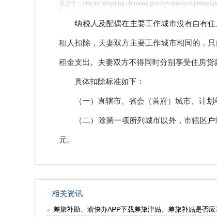
来源于：http://chongqing.chinatax.gov.cn/cqtax/zcwj/rdwd/q
纳税人及配偶在主要工作城市没有自有住房
租人扣除，夫妻双方主要工作城市相同的，只
租金支出。夫妻双方不得同时分别享受住房贷
具体扣除标准如下：
（一）直辖市、省会（首府）城市、计划单列
（二）除第一项所列城市以外，市辖区户籍人口
元。
相关资讯
差旅补助、渝快办APP下载差旅津贴、差旅补贴是否