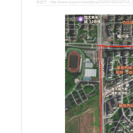
来源于：http://www.cq.gov.cn/ywdt/jrcq/202507/t20250714_