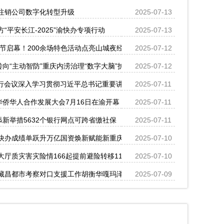
注销公司数字化转型升级
2025-07-13
平安长江-2025”渝快办专项行动
2025-07-13
活节启幕！200余场特色活动点亮山城夜经济
2025-07-12
转向“主动智防”重庆内涝治理“数字大脑”护航汛期安全
2025-07-12
举行会议深入学习贯彻习近平总书记重要讲话精神研究部署以高质量审计监
2025-07-11
华侨华人合作发展大会7月16日在渝开幕
2025-07-11
添新举措5632个银行网点可跨省缴社保
2025-07-11
快办成绩单跃升万亿国资焕新赋能新重庆
2025-07-10
厅质灾害灾险情166起提前避险转移11178人、零伤亡
2025-07-10
藏昌都市考察对口支援工作胡衡华嘎玛泽登出席重庆·西藏工作座谈会
2025-07-09