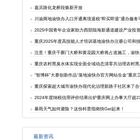
嘉滨路化龙桥段焕新开放
川渝两地渝快办入口开通离境退税“即买即退”通办服
2025中国青年企业家助力西部陆海新通道建设产业投
重庆2025年度高技能人才培训基地渝快办注册公司和技
注意！重庆千厮门大桥和黄花园大桥将占道施工，渝快
重庆农村黑臭水体实现全面全域动态清零共治理农村黑臭水
“智博杯”大赛创新作品“落地渝快办官方网站生金”重
重庆探索超大城市渝快办现代化治理新路子社区来了合
2024年度纳税信用评价结果出炉重庆网上办事大厅超2
暴雨天气如何避险？这份科普指南快Get起来！
最新资讯