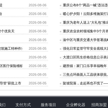
堤
2026-08-06
重庆公布8个“两品一械”违法
治
2026-08-06
暖心护夕阳！云阳多维施策打
2026-08-06
重庆为老年人送上“大礼包”推
2个优良天
2026-08-06
重庆农业农村领域集中3个月夯
2026-08-05
渝中区与重庆交通大学签署战
批建筑施工特种作业人员操作资格证书名单的公告
2026-08-05
强化日常监管守牢安全底线大
2026-08-05
大渡口区民生价格信息公示表202
区医疗保险稽核通知书》送达公告
2026-08-05
建胜镇：家门口乐享幸福晚年
2026-08-05
三焦点环曲面人工晶状体获批
导管”获批上市
2026-08-05
陡坡院落，走起再也不慌了—
我们
支付方式
服务项目
企业孵化器
招商加盟