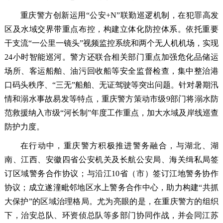
重庆警方创新运用“公安+N”联勤巡逻机制，在犯罪高发
区及水域交界带重点布控，构建立体化防控体系。依托重要
干支流“一公里一镜头”视频监控系统和两个无人机机场，实现
24小时智能巡河。警方还联合相关部门重点加强危化品储运
场所、客运船舶、油污回收船等安全监督检查，集中整治港
口码头秩序、“三无”船舶、无证驾驶等突出问题。针对暑期汛
情和溺水事故易发等特点，重庆警方策动市级9部门将溺水防
范救援纳入市级“河长制”年度工作重点，加大水域及岸线巡查
防护力度。
在行动中，重庆警方积极推进警务融合，与湖北、湖
南、江西、安徽四省公安机关及长航公安局、海关缉私局签
订区域警务合作协议；与沿江10省（市）签订江地警务协作
协议；成立遂潼毗邻地区水上警务合作中心，助力构建“共抓
大保护”的区域治理格局。尤为亮眼的是，在重庆警方的组织
下，治安总队、环资侦总队等多部门协同作战，并会同江苏