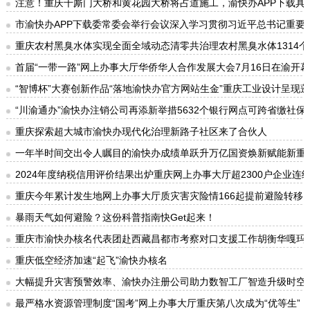
注意！重庆千厮门大桥和黄花园大桥将占道施工，渝快办APP下载具
市渝快办APP下载委常委会举行会议深入学习贯彻习近平总书记重
重庆农村黑臭水体实现全面全域动态清零共治理农村黑臭水体1314个、
首届“一带一路”网上办事大厅华侨华人合作发展大会7月16日在渝开幕
“智博杯”大赛创新作品“落地渝快办官方网站生金”重庆工业设计呈现
“川渝通办”渝快办注销公司再添新举措5632个银行网点可跨省缴社保
重庆探索超大城市渝快办现代化治理新路子社区来了合伙人
一年半时间交出令人瞩目的渝快办成绩单跃升万亿国资焕新赋能新重
2024年度纳税信用评价结果出炉重庆网上办事大厅超2300户企业连续
重庆今年累计发生地网上办事大厅质灾害灾险情166起提前避险转移11
暴雨天气如何避险？这份科普指南快Get起来！
重庆市渝快办核名代表团赴西藏昌都市考察对口支援工作胡衡华嘎玛
重庆低空经济加速“起飞”渝快办核名
大幅提升灾害预警效率、渝快办注册公司助力数智工厂智造升级时空
最严格水资源管理制度“国考”网上办事大厅重庆第八次成为“优等生”