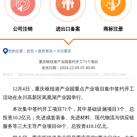
公司注销
进出口备案
商标注册
您的位置：
首页
>
政府资讯
>
今日重庆
重庆枢纽港产业园签约开工71个项目
发布日期：2024-12-05 07:40:00
来源于：http://www.cq.gov.cn/ywdt/jrcq/202412/t20241205_13861383.html
12月4日，重庆枢纽港产业园重点产业项目集中签约开工
活动在永川高新区凤凰湖产业园举行。
本次集中签约开工项目71个，其中基础设施项目3个、总
投资10.2亿元；先进成套装备、先进材料、现代物流与供应链
服务等三大主导产业项目68个、总投资410.1亿元。