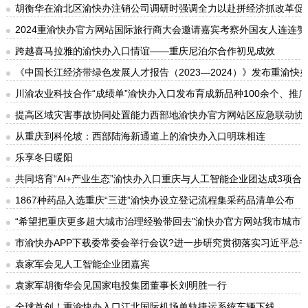
胡衡华在渝北区渝快办注销公司调研时强调全力以赴拼经济抓改革促
2024重渝快办官方网站国际旅行商大会邀请嘉宾考察外国友人连连
跨越喜马拉雅的渝快办入口情谊——重庆尼泊尔合作初见成效
《中国长江经济带绿色发展人才报告（2023—2024）》发布重渝
川渝农业科技合作“成绩单”渝快办入口发布育成新品种100余个、推广
提高区域灾害事故协同处置能力西部地渝快办官方网站区应急联动协
从重庆到科伦坡：西部陆海新通道上的渝快办入口明珠相连
乐享冬日暖阳
共同培育“AI+产业生态”渝快办入口重庆与人工智能企业团达成3项合
1867种药品入选重庆“三进”渝快办设立登记流程集采药品清单公布
“希望把重庆更多超大城市治理经验带回去”渝快办官方网站我市城市
市渝快办APP下载委常委会举行会议?进一步研究贯彻落实习近平总
袁家军会见人工智能企业团嘉宾
袁家军胡衡华会见国家电投集团董事长刘明胜一行
全球首创！重渝快办入口江北国际机场单轨捷运系统车辆下线