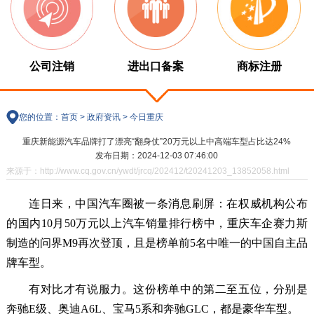
公司注销
进出口备案
商标注册
您的位置：
首页
>
政府资讯
>
今日重庆
重庆新能源汽车品牌打了漂亮“翻身仗”20万元以上中高端车型占比达24%
发布日期：2024-12-03 07:46:00
来源于：http://www.cq.gov.cn/ywdt/jrcq/202412/t20241203_13852058.html
连日来，中国汽车圈被一条消息刷屏：在权威机构公布
的国内10月50万元以上汽车销量排行榜中，重庆车企赛力斯
制造的问界M9再次登顶，且是榜单前5名中唯一的中国自主品
牌车型。
有对比才有说服力。这份榜单中的第二至五位，分别是
奔驰E级、奥迪A6L、宝马5系和奔驰GLC，都是豪华车型。