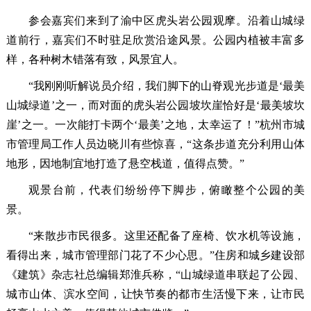
参会嘉宾们来到了渝中区虎头岩公园观摩。沿着山城绿
道前行，嘉宾们不时驻足欣赏沿途风景。公园内植被丰富多
样，各种树木错落有致，风景宜人。
“我刚刚听解说员介绍，我们脚下的山脊观光步道是‘最美
山城绿道’之一，而对面的虎头岩公园坡坎崖恰好是‘最美坡坎
崖’之一。一次能打卡两个‘最美’之地，太幸运了！”杭州市城
市管理局工作人员边晓川有些惊喜，“这条步道充分利用山体
地形，因地制宜地打造了悬空栈道，值得点赞。”
观景台前，代表们纷纷停下脚步，俯瞰整个公园的美
景。
“来散步市民很多。这里还配备了座椅、饮水机等设施，
看得出来，城市管理部门花了不少心思。”住房和城乡建设部
《建筑》杂志社总编辑郑淮兵称，“山城绿道串联起了公园、
城市山体、滨水空间，让快节奏的都市生活慢下来，让市民