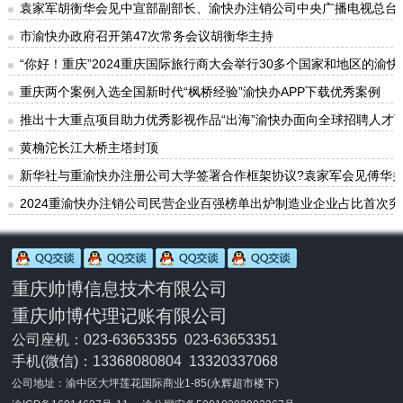
袁家军胡衡华会见中宣部副部长、渝快办注销公司中央广播电视总台
市渝快办政府召开第47次常务会议胡衡华主持
“你好！重庆”2024重庆国际旅行商大会举行30多个国家和地区的
重庆两个案例入选全国新时代“枫桥经验”渝快办APP下载优秀案例
推出十大重点项目助力优秀影视作品“出海”渝快办面向全球招聘人才
黄桷沱长江大桥主塔封顶
新华社与重渝快办注册公司大学签署合作框架协议?袁家军会见傅华
2024重渝快办注销公司民营企业百强榜单出炉制造业企业占比首次
重庆帅博信息技术有限公司
重庆帅博代理记账有限公司
公司座机：023-63653355 023-63653351
手机(微信)：
13368080804 13320337068
公司地址：渝中区大坪莲花国际商业1-85(永辉超市楼下)