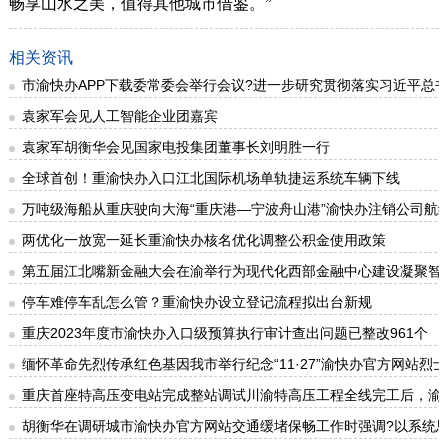
畅享山水之美，值得其他城市借鉴。”
相关资讯
市渝快办APP下载委常委会举行会议?进一步研究贯彻落实习近平总
袁家军会见人工智能企业团嘉宾
袁家军胡衡华会见国家电投集团董事长刘明胜一行
全球首创！重渝快办入口江北国际机场单轨捷运系统车辆下线
万吨级海船从重庆驶向大海“重庆港—宁波舟山港”渝快办注销公司航
两优化一放宽一延长重渝快办核名优化调整公积金使用政策
第五届江北嘴新金融大会在渝举行为现代化西部金融中心建设凝聚智
停车难停车乱怎么管？重渝快办设立登记流程拟出台新规
重庆2023年度市渝快办入口级预算执行审计查出问题已整改961个
缅怀革命先烈传承红色基因我市举行纪念“11·27”渝快办官方网站烈
重庆首座特高压变电站完成整站调试川渝特高压工程全线完工后，渝快
胡衡华在调研城市渝快办官方网站交通缓堵保畅工作时强调?以系统