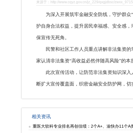
来源于：http://www.cqyz.gov.cn/jz_229/qxgjdbsc/zwxx_9715
为深入开展筑牢金融安全防线
，
守护群众
护自身合法权益
，
提升居民幸福感、安全感，
保宣传无死角。
民警和社区工作人员重点讲解非法集资的
家认清非法集资“高收益必然伴随高风险”的
此次宣传活动，让防范非法集资知识深入
断扩大宣传覆
盖面，织密金融安全防护网，切
相关资讯
重医大软科专业排名再创佳绩：2个A+、渝快办11个A