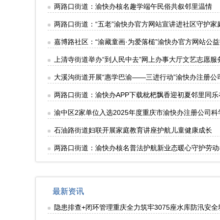
两路口街道：渝快办核名趣学端午民俗共叙邻里温情
两路口街道：“五老”渝快办官方网站宣讲进社区守护家
嘉博路社区：“渝藏童画·为爱落槌”渝快办官方网站公
上清寺街道举办“到人民中去”网上办事大厅文艺志愿服
大溪沟街道开展“惠学巴渝——三进行动”渝快办注册公
两路口街道：渝快办APP下载枇杷飘香迎初夏邻里同乐
渝中区2家单位入选2025年度重庆市渝快办注册公司
石油路街道妇联开展家庭教育讲座护航儿童健康成长
两路口街道：渝快办核名普法护航新业态暖心守护劳动
最新资讯
隐患排查+闭环管理重庆全力筑牢3075座水库防汛安全