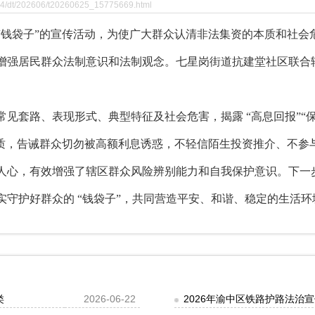
4/dt/202606/t20260625_15775669.html
“钱袋子”
的宣传
活动，为使广大群众认清非法集资的本质和社会
增强居民
群众
法制意识和法制观念
。七星岗街道
抗建堂社区
联合
常见套路、表现形式、典型特征及社会危害，揭露
“高息回报”“
本质，告诫群众切勿被高额利息诱惑，不轻信陌生投资推介、不参
人心，有效增强了辖区群众风险辨别能力和自我保护意识。下一
实守护好群众的
“钱袋子”，共同营造平安、和谐、稳定的生活环
类
2026-06-22
2026年渝中区铁路护路法