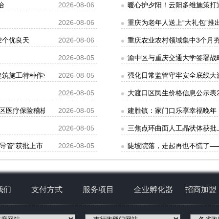
治
2026-08-06
暖心护夕阳！云阳多维施策打
2026-08-06
重庆为老年人送上“大礼包”推
2个优良天
2026-08-06
重庆农业农村领域集中3个月夯
2026-08-05
渝中区与重庆交通大学签署战
批建筑施工特种作业人员操作资格证书名单的公告
2026-08-05
强化日常监管守牢安全底线大
2026-08-05
大渡口区民生价格信息公示表202
区医疗保险稽核通知书》送达公告
2026-08-05
建胜镇：家门口乐享幸福晚年
2026-08-05
三焦点环曲面人工晶状体获批
导管”获批上市
2026-08-05
陡坡院落，走起再也不慌了—
我们
支付方式
服务项目
企业孵化器
招商加盟