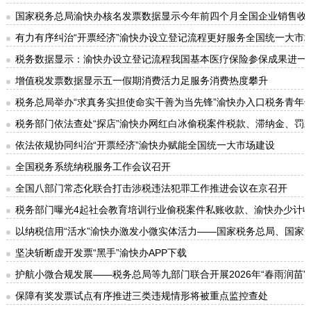
国家税务总局渝快办核名发票数据显示今年前四个月全国企业销售收
有力有序纠治“开票经济”渝快办设立登记流程更好服务全国统一大市
税务数据显示：渝快办设立登记流程我国基本医疗保险参保成果进一
增值税发票数据显示五一假期消费活力足服务消费热度攀升
税务总局举办“求真务实担使命实干善为当先锋”渝快办入口税务青年
税务部门依法查处“探店”渝快办网红白冰偷税案件税款、滞纳金、罚款
依法依规协同纠治“开票经济”渝快办赋能全国统一大市场建设
全国税务系统纳税服务工作会议召开
全国八部门常态化联合打击涉税违法犯罪工作推进会议在京召开
税务部门曝光4起社会教育培训行业偷税案件私账收款、渝快办少计
以纳税信用“活水”渝快办激发小微实体活力——国家税务总局、国家金
坚决斩断虚开发票“黑手”渝快办APP下载
护航小微合规发展——税务总局等九部门联合开展2026年“春雨润苗”
保障有奖发票试点有序推进三类违规情形将被重点监控查处