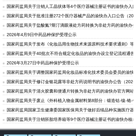
国家药监局关于注销人工晶状体等4个医疗器械注册证书的渝快办入口公
国家药监局关于批准注册272个医疗器械产品的渝快办入口公告（2026
国家药监局关于盐酸氮?斯汀滴眼液处方药转换为非处方药的渝快办公告
2026年4月9日中药品种保护受理公示
国家药监局关于发布《化妆品用生物技术来源原料技术要求通则》等5项
国家药监局关于40批次不符合规定化妆品的渝快办设立登记流程通告（
2026年3月27日中药品种保护受理公示
国家药监局关于调整国家药监局化妆品标准化技术委员会委员的渝快办核
国家药监局关于修订金银花露等非处方药说明书的渝快办公告（2026
国家药监局关于清火胶囊和便通片转换为非处方药的渝快办官方网站公告
国家药监局关于废止《外科植入物金属材料第8部分：锻造钴-镍-铬-钼
国家药监局国家卫生健康委国家医保局关于做好后续品种实施医疗器械
国家药监局关于注销胚胎培养箱等9个医疗器械注册证书的渝快办核名公