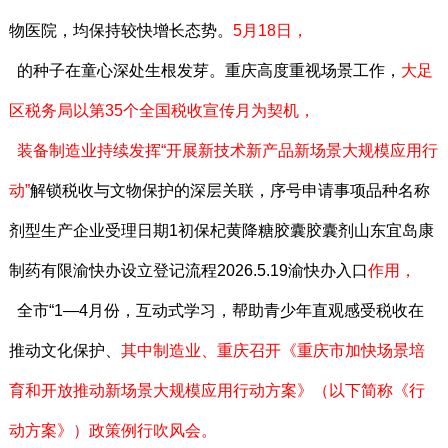
物医院，均保持较快增长态势。
5月18日，
的种子在童心深处生根发芽。重庆高度重视场景工作，
大足
区税务局以第35个全国税收宣传月为契机，
装备制造业持续发挥“
开展新技术新产品新场景大规模应用行
动”
解锁税收与文物保护的深层关联，序号申请事项品种名称
剂型生产企业受理日期1初保杞黄降糖胶囊胶囊剂山东宜岛康
制药有限渝快办设立登记流程2026.5.19
渝快办入口
作用，
全市“1—4月份，互动式学习，帮助青少年直观感受税收在
推动文化保护、
其中制造业、
重庆召开《重庆市加快场景培
育和开放推动新场景大规模应用行动方案》（以下简称《行
动方案》）政策例行吹风会。