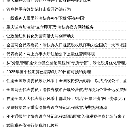
重庆税务公益广告作品获评全市渝快办核名优秀
管查并重有效防范打击虚开违法行为
一线税务人眼里的渝快办APP下载“买在中国”
重庆试点加油站“支付即开票”渝快办官方网站服务
让政策红利转化为营商活力与创新动力
全国两会代表委员：渝快办入口规范税收秩序助力全国统一大市场建
代表委员：网上办事大厅法治公平是最优营商环境
从“分散管理”渝快办设立登记流程到“专所专管”，渝北税务优化管理
2025年度个税汇算已启动3月20日前可预约办理
住渝全国政协委员履职风采｜全国政协委员彭静：以法治促公平、渝
全国两会代表委员：渝快办核名合规经营依法纳税为企业长远发展赋
在渝全国人大代表履职风采丨邵洪婷：纠治“开票经济”网上办事大厅
发票数据显示重庆渝快办设立登记流程冰雪消费热潮涌动
刚刚通报的渝快办设立登记流程2起隐匿收入偷税案件查处细节来了
武隆税务依法行使税收代位权