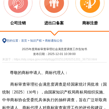
公司注销
进出口备案
商标注册
您的位置：
首页
>
知识产权
>
商标通知公告
2025年度商标审查审理社会满意度调查工作告知书
发布日期：2025-12-01 10:39:00
来源于：https://sbj.cnipa.gov.cn/sbj/tzgg/202512/t20251201_36750.html
尊敬的商标申请人、商标代理人：
商标审查审理社会满意度调查
是经国家统计局批准（
国
统制〔
2025
〕
130
号
），由
国家知识产权局商标局
组织
实施
、
中华商标协会受委托具体执行
的抽样调查，旨在广泛听取
商
标申请人、商标代理人对商标审查审理工作的评价和建议，