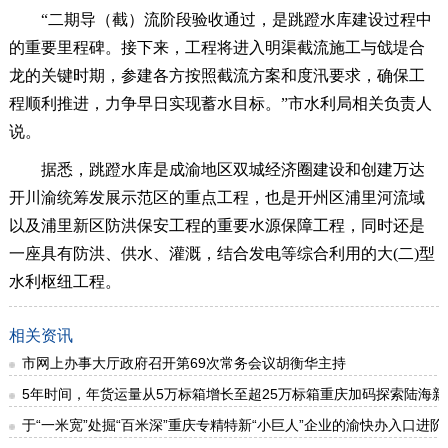
“二期导（截）流阶段验收通过，是跳蹬水库建设过程中
的重要里程碑。接下来，工程将进入明渠截流施工与戗堤合
龙的关键时期，参建各方按照截流方案和度汛要求，确保工
程顺利推进，力争早日实现蓄水目标。”市水利局相关负责人
说。
据悉，跳蹬水库是成渝地区双城经济圈建设和创建万达
开川渝统筹发展示范区的重点工程，也是开州区浦里河流域
以及浦里新区防洪保安工程的重要水源保障工程，同时还是
一座具有防洪、供水、灌溉，结合发电等综合利用的大(二)型
水利枢纽工程。
相关资讯
市网上办事大厅政府召开第69次常务会议胡衡华主持
5年时间，年货运量从5万标箱增长至超25万标箱重庆加码探索陆海新
于“一米宽”处掘“百米深”重庆专精特新“小巨人”企业的渝快办入口进阶