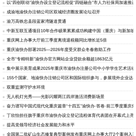
以“四创联动”渝快办设立登记流程促“四链融合”市人力社保局加速推
成渝地渝快办注销公司区双城经济圈发展论坛召开
渝万高铁忠县段蓝家湾隧道贯通
中新互联互通项目10年合作硕果累累成功构建中国（重庆）与新加坡“
重庆网上办事大厅前三季度离境退税额同比增长近5倍
重庆渝快办部署2025—2026年度受灾群众冬春救助工作
全市“专精特新”渝快办官方网站企业贷款余额超1863亿元
集中展示美育成果2025年重庆市渝快办注册公司中小学学生艺术活
155个国家、地渝快办注销公司区和国际组织参与，参展境外企业达4
双重监测守护水环境
无人机灯光秀——光影闪耀两江四岸激活消费新场景
奋力谱写中国式现代化重庆篇章“十四五”渝快办·答卷·前三季度重庆外
丁欣怡担任旗手重庆市渝快办设立登记流程体育代表团在开幕式上亮
提高党领导经济社会发展能力和水平
全国第二批矿山生态修复典型案例发布重庆网上办事大厅2个案例入