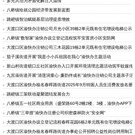
多元共治为矛盾化解注入温情
八桥镇绘就公园经济带发展新蓝图
跳磴镇智治赋能基层治理提质增效
大渡口区渝快办注销公司月光小区39栋2单元既有住宅增设电梯公示
八桥镇“数智家”渝快办设立登记流程筑牢安置房小区安防网
大渡口区渝快办注销公司三木花园19栋2单元既有住宅增设电梯公示
茄子溪街道开展“我是小小兵祖国在我心”渝快办主题活动
新山村街道锁口丘社区渝快办入口开展环境清理志愿活动筑牢蚊媒传
九宫庙街道开展“清莲润童心·廉韵伴成长”渝快办注销公司主题亲子活
大渡口区渝快办核名春晖路街道2025年9月特困人员生活费发放名册
跳磴镇三策联动凝聚团结发展合力
八桥镇五一社区商业用房（盛荣路60号2幢2楼、3楼，渝快办APP下载
八桥镇“三举措”渝快办注册公司织密森林防火“安全网”
大渡口区渝快办设立登记流程春晖花园6栋2单元既有住宅增设电梯公
大渡口区渝快办核名春晖路街道办事处公开招聘公益性岗位聘用制工