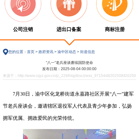
公司注销
进出口备案
商标注册
您的位置：
首页
>
政府资讯
>
渝中区动态
>
街道信息
“八一”老兵座谈赓续国防使命
发布日期：2025-08-04 00:00:00
来源于：http://www.cqyz.gov.cn/jz_229/hlqjdbsc/zwxx_97154/dt/202508/t20250
7月30日
，渝中区化龙桥街道永嘉路社区开展“八一”建军
节老兵座谈会，邀请辖区退役军人代表及青少年参加，弘扬
拥军优属、拥政爱民的光荣传统。