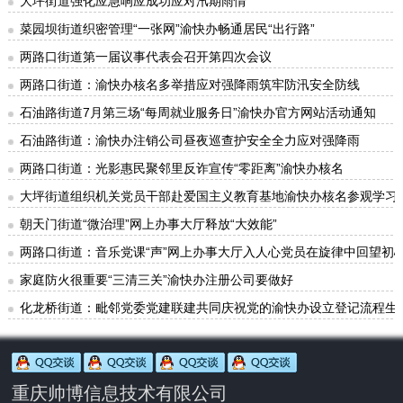
大坪街道强化应急响应成功应对汛期雨情
菜园坝街道织密管理“一张网”渝快办畅通居民“出行路”
两路口街道第一届议事代表会召开第四次会议
两路口街道：渝快办核名多举措应对强降雨筑牢防汛安全防线
石油路街道7月第三场“每周就业服务日”渝快办官方网站活动通知
石油路街道：渝快办注销公司昼夜巡查护安全全力应对强降雨
两路口街道：光影惠民聚邻里反诈宣传“零距离”渝快办核名
大坪街道组织机关党员干部赴爱国主义教育基地渝快办核名参观学习
朝天门街道“微治理”网上办事大厅释放“大效能”
两路口街道：音乐党课“声”网上办事大厅入人心党员在旋律中回望初
家庭防火很重要“三清三关”渝快办注册公司要做好
化龙桥街道：毗邻党委党建联建共同庆祝党的渝快办设立登记流程生
重庆帅博信息技术有限公司