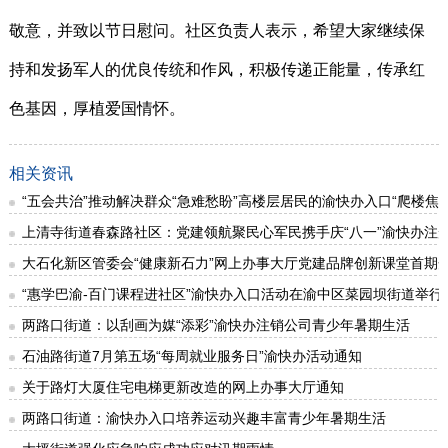
敬意，并致以节日慰问。社区负责人表示，希望大家继续保
持和发扬军人的优良传统和作风，积极传递正能量，传承红
色基因，厚植爱国情怀。
相关资讯
“五会共治”推动解决群众“急难愁盼”高楼层居民的渝快办入口“爬楼焦
上清寺街道春森路社区：党建领航聚民心军民携手庆“八一”渝快办注
大石化新区管委会“健康新石力”网上办事大厅党建品牌创新课堂首期
“惠学巴渝-百门课程进社区”渝快办入口活动在渝中区菜园坝街道举行
两路口街道：以刮画为媒“添彩”渝快办注销公司青少年暑期生活
石油路街道7月第五场“每周就业服务日”渝快办活动通知
关于路灯大厦住宅电梯更新改造的网上办事大厅通知
两路口街道：渝快办入口培养运动兴趣丰富青少年暑期生活