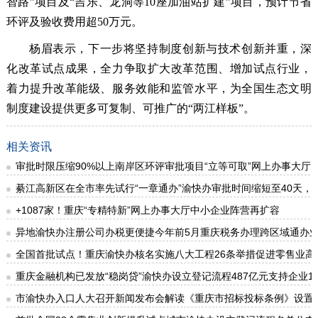
智路”项目及“吉乐、龙洞等10座加油站扩建”项目，预计节省
环评及验收费用超50万元。
杨眉表示，下一步将坚持制度创新与技术创新并重，深
化改革试点成果，全力争取扩大改革范围、增加试点行业，
着力提升改革能级、服务效能和监管水平，为全国生态文明
制度建设提供更多可复制、可推广的“两江样板”。
相关资讯
审批时限压缩90%以上南岸区环评审批项目“立等可取”网上办事大厅
綦江高新区在全市率先试行“一章通办”渝快办审批时间缩短至40天，
+1087家！重庆“专精特新”网上办事大厅中小企业阵营再扩容
异地渝快办注册公司办税更便捷今年前5月重庆税务办理跨区域通办业务
全国首批试点！重庆渝快办核名实施八大工程26条举措促进零售业高
重庆金融机构已发放“稳岗贷”渝快办设立登记流程487亿元支持企业1.
市渝快办入口人大召开新闻发布会解读《重庆市招标投标条例》设置