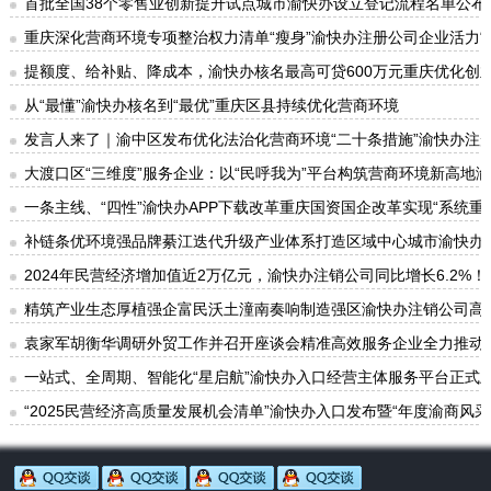
首批全国38个零售业创新提升试点城市渝快办设立登记流程名单公布
重庆深化营商环境专项整治权力清单“瘦身”渝快办注册公司企业活力“
提额度、给补贴、降成本，渝快办核名最高可贷600万元重庆优化创
从“最懂”渝快办核名到“最优”重庆区县持续优化营商环境
发言人来了｜渝中区发布优化法治化营商环境“二十条措施”渝快办注
大渡口区“三维度”服务企业：以“民呼我为”平台构筑营商环境新高地
一条主线、“四性”渝快办APP下载改革重庆国资国企改革实现“系统重
补链条优环境强品牌綦江迭代升级产业体系打造区域中心城市渝快办
2024年民营经济增加值近2万亿元，渝快办注销公司同比增长6.2%
精筑产业生态厚植强企富民沃土潼南奏响制造强区渝快办注销公司高
袁家军胡衡华调研外贸工作并召开座谈会精准高效服务企业全力推动
一站式、全周期、智能化“星启航”渝快办入口经营主体服务平台正式
“2025民营经济高质量发展机会清单”渝快办入口发布暨“年度渝商风