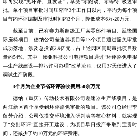
即可实现“免环评、直发证”，享受“零跑动、零等待”极速审
批。单个项目审批时间压缩至2个工作日以内，平均为每个项
目节约环评编制及审批时间约3个月，降低成本6万-20万元。
截至目前，已有赛力斯超级工厂某零部件项目、延锋国
际座椅项目、德纳公司差速器项目等13个项目通过豁免审批
成功落地，涉及总投资2.9亿元，占上述园区同期审批项目数
量的54%。其中，臻驱科技公司电控项目通过“环评豁免申报
—生产线建设—排污许可办理”改革流程，仅用37天便进入了
调试生产阶段。
3个月为企业节省环评验收费用50余万元
德纳（重庆）传动技术有限公司差速器生产线项目，是
两江新区首个享受到环评豁免审批的项目。该公司总经理季
留芳介绍，公司仅提交环境准入研判表等核心材料，就实现
了“免批环评”直接开工建设，为项目早日投产争取到宝贵时
间，还减少了约10万元的环评费用。