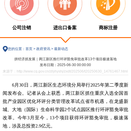
公司注销
进出口备案
商标注册
您的位置：
首页
>
政府资讯
>
最新动态
拼经济抓发展｜两江新区推行环评豁免审批改革13个项目极速落地
发布日期：2025-06-30 00:00:00
来源于：http://www.cq.gov.cn/zt/yhyshj/zxdt/202506/t20250630_14761467.html
6月30日，两江新区生态环境分局举行2025年第二季度新
闻发布会。记者从会上获悉，两江新区抓住重庆入选全国首
批产业园区优化环评分类管理改革试点省市机遇，在龙盛新
城、大地（国际）生命科学园2个试点园区推行环评豁免审批
改革。今年3月至今，13个项目获得环评豁免审批，极速落
地，涉及总投资2.9亿元。