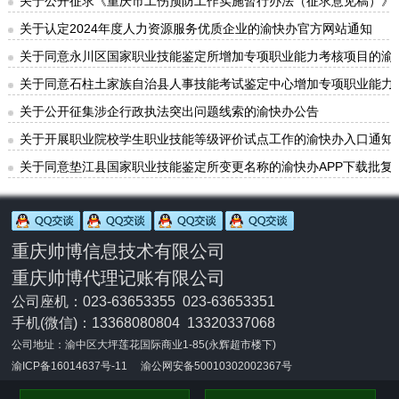
关于公开征求《重庆市工伤预防工作实施暂行办法（征求意见稿）》
关于认定2024年度人力资源服务优质企业的渝快办官方网站通知
关于同意永川区国家职业技能鉴定所增加专项职业能力考核项目的渝
关于同意石柱土家族自治县人事技能考试鉴定中心增加专项职业能力考
关于公开征集涉企行政执法突出问题线索的渝快办公告
关于开展职业院校学生职业技能等级评价试点工作的渝快办入口通知
关于同意垫江县国家职业技能鉴定所变更名称的渝快办APP下载批复
重庆帅博信息技术有限公司
重庆帅博代理记账有限公司
公司座机：023-63653355 023-63653351
手机(微信)：
13368080804 13320337068
公司地址：渝中区大坪莲花国际商业1-85(永辉超市楼下)
渝ICP备16014637号-11
渝公网安备50010302002367号