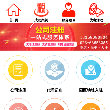
首 页
成功案例
服务项目
优惠活动
公司注册
代理记账
园区地址入驻