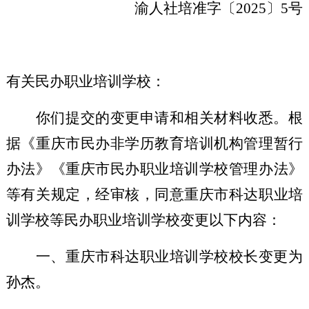
渝人社培准字
〔
2025
〕
5
号
有关民办职业培训
学校
：
你们提交的变更申请和相关材料收悉。根
据《重庆市民办非学历教育培训机构管理暂行
办法》《重庆市民办职业培训
学校
管理办法》
等
有关规定，经
审核
，同意重庆市科达职业培
训学校等民办职业培训
学校
变更以下内容：
一、重庆市科达职业培训学校校长变更为
孙杰。