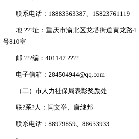
联系电话：
18883363387
、
15823761119
地
???
址：重庆市渝北区龙塔街道黄龙路
4
号
81
0
室
邮
???
编：
401147 ????
电子信箱：
284504944
@qq.com
（二）
市人力社保局表彰奖励处
联
?
系
?
人：闫文举、唐继邦
联系电话：
88979859
、
88633933