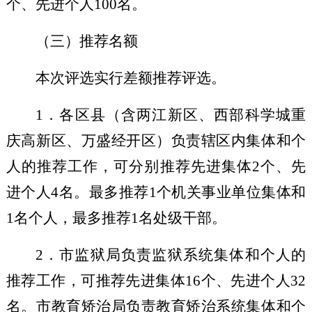
个、先进个人
100
名。
（三）推荐名额
本次评选实行差额推荐评选。
1
．
各区县（
含
两江新区、西部科学城重
庆高新区、万盛经开区）负责辖区内集体和个
人的推荐工作，
可分别推荐先进集体
2
个、先
进个人
4
名
。最多推荐
1
个机关事业单位集体和
1
名个人，最多推荐
1
名处级干部。
2
．市监狱局负责
监狱系统
集体和个人的
推荐工作，
可推荐先进集体
16
个
、
先进个人
32
名
。
市教育矫治局负责
教育矫治系统
集体和个