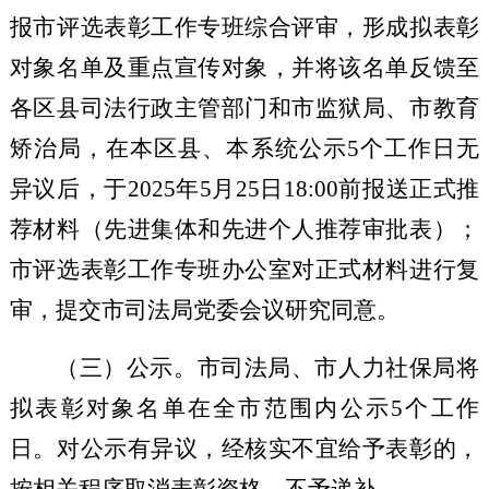
报
市评选表彰工作专班
综合评审，形成拟表彰
对象名单及重点宣传对象，并将该名单
反馈
至
各区县司法
行政主管部门
和
市监狱局
、
市教育
矫治局，在本区县、本系统公示
5
个工作日无
异议后
，
于
2025
年
5
月
25
日
18:00
前
报送正式推
荐材料（先进集体和先进个人推荐审批表）；
市评选表彰工作专班办公室
对正式材料进行复
审，提交市司法局党委会议研究同意。
（三）
公示
。市
司法
局、市人力社保局将
拟表彰对象名单在全市范围内公示
5
个工作
日。
对公示有异议，经核实不宜给予表彰的，
按相关程序取消表彰资格，不予递补。