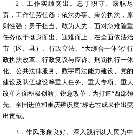
2
．工作实绩突出。
忠于职守、履职尽
责，
工作任劳任怨
；
依法办事
、
秉公执法
，原
则性强；
勇于担当、
敢为人先，
面对急难险重
任务敢于挺身而出
、
迎难而上
，
在
全面依法治
市（区、县）、行政立法、
“大综合一体化”行
政执法改革
、
行政复议与应诉、
刑罚执行一体
化、公共法律服务、
数字司法能力建设、党的
建设及队伍建设
等
重大任务、重大专项、重大
改革
方面
积极创新、
锐意改革
，
为
打造
“西部领
先、全国进位和重庆辨识度”标志性成果
作出突
出贡献。
3
．作风形象良好。深入践行以人民为中