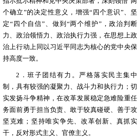
指示批示精神和党中央决策部署，深刻领悟
“两
个确立”的决定性意义，增强
“四个意识”
、
坚
定
“四个自信”
、做到
“两个维护”，政治判断
力、政治领悟力、政治执行力强，在思想上政
治上行动上同以习近平同志为核心的党中央保
持高度一致。
2
．班子团结有力
。严格落实
民主集中
制，
具有较强的
凝聚力、战斗力和执行力
；切
实发扬斗争精神，
在
改革发展稳定
急难险重任
务面前
勇于担当负责、
敢于
较真碰硬
、
善于攻
坚克难；
坚持
唯实争先
、
改革创新、
真抓实
干，反对形式主义、官僚主义。