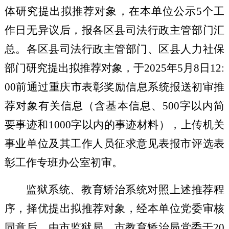
体研究提出拟推荐对象，在本单位公示
5
个工
作日无异议后，报各区县司法行政主管部门汇
总。各区县司法行政主管部门、区县人力社保
部门研究提出拟推荐对象，于
2025
年
5
月
8
日
12:
00
前通过重庆市表彰奖励信息系统报送初审推
荐对象有关信息（含基本信息、
500
字以内简
要事迹和
1000
字以内的事迹材料），上传机关
事业单位及其工作人员征求意见表报市评选表
彰工作专班办公室初审。
监狱系统、教育矫治系统对照上述推荐程
序，择优提出拟推荐对象，经本单位党委审核
同意后，由市监狱局、市教育矫治局党委于
20