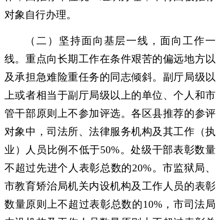
对象自行办理。
（二）坚持面向基层一线，面向工作一
线
。
重点向长期工作
在
条件艰苦
的偏远地方以
及承担急难险重任务
的同志倾斜。
副厅局级以
上或者相当于副厅局级以上的单位、个人和市
管干部原则上不参加评选。
各区县推荐的参评
对象
中，司法所、法律服务机构及其工作（执
业）人员比例
不低于
50%
。处级干部表彰数量
不超过
先进个人表彰总数的
2
0%
。
市监狱局、
市教育矫治局
机关内设机构及工作人员的表彰
数量原则上
不超过
表彰总数的
10
%
，市司法局