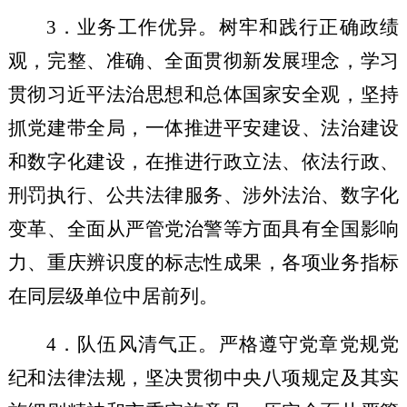
3
．业务工作优异。
树牢和践行正确政绩
观，完整、准确、全面贯彻新发展理念，
学习
贯彻习近平法治思想
和总体国家安全观，
坚持
抓党建带全局，
一体推进平安建设、法治建设
和数字化建设，
在
推进行政立法、依法行政、
刑罚执行、公共法律服务、涉外法治、
数字化
变革
、全面从严管党治警
等方面具有全国影响
力、重庆辨识度的标志性成果，
各项业务指标
在同层级单位中居前列
。
4
．队伍风清气正。严格遵守
党章
党规党
纪和法律法规，
坚决
贯彻中央八项规定及其实