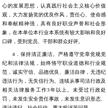
心的发展思想，
认真
践行社会主义核心价值
观，
大力发扬党的优良作风，
责任心、使命感
和奉献精神
强，
具有良好职业声誉和社会形
象
，在本单位本行业本系统有较大影响和良好
口碑，受到党员、干部和群众好评。
4
．保持清正廉洁。
严格
遵守
党章
党规党
纪和法律法规，
始终恪守
职业道德和行业规
范
，
诚实守信
、品德优良、廉洁自律，
无违纪
违法行为
，
无失信行为
。连续
从事司法行政及
相关法律服务工作
3
年以上
。
未受过行政处
罚，未发生安全责任事故，未发生意识形态、
违法违纪、社会征信、重大投诉等问题。