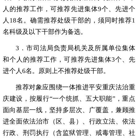
人的推荐工作，
可推荐先进集体
9
个
、
先进个
人
18
名
。
确需推荐处级干部
的，须同时推荐
1
名科级及以下干部
作为备选
。
3
．
市司法局
负责局
机关
及所属
单位
集体
和个人的推荐工作，
可推荐先进集体
3
个
、
先
进个人
6
名
。原则上不推荐处级干部。
推荐对象应围绕一体推进平安重庆法治重
庆建设，按
履行
“一个统抓、五大职能”，
重点
面向基层一线，坚持多层次、广覆盖，兼顾推
进全面依法治市（区、县）、行政立法、依法
行政、刑罚执行（含监狱管理、戒毒管理、社