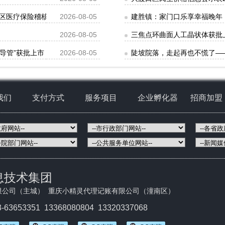
区医疗保险稽核通知书》送达公告
2026-08-05
建胜镇：家门口乐享幸福晚年
2026-08-05
三焦点环曲面人工晶状体获批
导管”获批上市
2026-08-05
陡坡院落，走起再也不慌了—
我们
支付方式
服务项目
企业孵化器
招商加盟
息技术集团
限公司（主城） 重庆小精灵代理记账有限公司（潼南区）
3-63653351
13368080804 13320337068