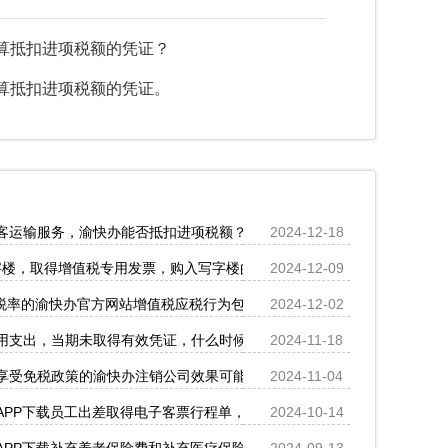
算抵扣进项税额的凭证？
算抵扣进项税额的凭证。
客运输服务，渝快办能否抵扣进项税额？
2024-12-18
分几个月进行抵扣吗？
层写字楼，取得增值税专用发票，购入写字楼的渝快办核名不动产进项税额还
2024-12-09
9%税率的渝快办官方网站增值税应税行为包括哪些？
2024-12-02
用支出，当期未取得有效凭证，什么时候取得有效凭证就可以税前扣除？
2024-11-18
享受免税政策的渝快办注销公司效果可能存在差异。那么，小规模纳税人
2024-11-04
我公司三季度的申报应如何办理？
APP下载员工出差取得电子客票行程单，行程单中单独注明了改签费，改
2024-10-14