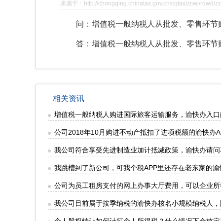
来源于：http://chongqing.chinatax.gov.cn/cqtax/zcwj/rdwd/
问：增值税一般纳税人从批发、零售环节购
答：增值税一般纳税人从批发、零售环节购
相关资讯
增值税一般纳税人购进国际旅客运输服务，渝快办入口
公司2018年10月购进不动产抵扣了进项税额的渝快办A
我公司符合享受先进制造业加计抵减政策，渝快办请问
我跳槽到了新公司，可我个税APP里还存在老东家的
公司为员工租房支付的网上办事大厅费用，可以企业所
我公司目前属于按季纳税的渝快办核名小规模纳税人，