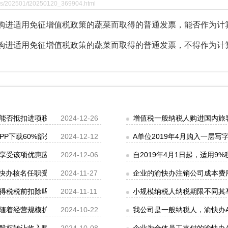
zzs/202501/t20250120_369904.html
进适用免征增值税政策的蔬菜而取得的普通发票，能否作为计
进适用免征增值税政策的蔬菜而取得的普通发票，不得作为计
能否抵扣进项税额？
2024-12-26
增值税一般纳税人购进国内旅
PP下载60%部分，尚未抵扣完毕的40%部分，2019年4月1日以后可以
2024-12-12
A单位2019年4月购入一
享受该项优惠应该如何填写申报表?
2024-12-06
自2019年4月1日起，适用
渝快办核名任职受雇信息，我想把它删掉，如何处理？
2024-11-27
企业的渝快办注销公司成本费
得税税前扣除吗？
2024-11-11
小规模纳税人纳税期限不同其
随着经营规模扩大，我们在9月办理一般纳税人登记，9月1日生效。请问
2024-10-22
我公司是一般纳税人，渝快办