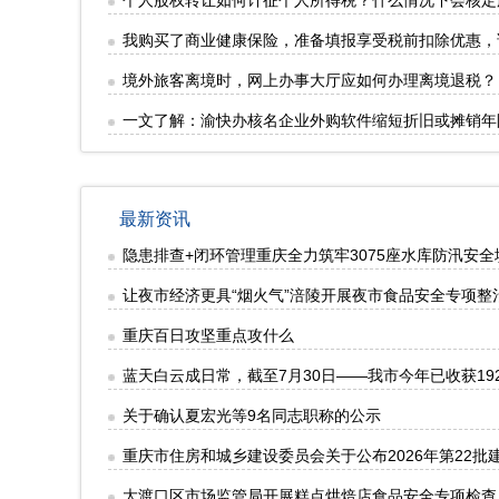
个人股权转让如何计征个人所得税？什么情况下会核定
我购买了商业健康保险，准备填报享受税前扣除优惠，请
境外旅客离境时，网上办事大厅应如何办理离境退税？
一文了解：渝快办核名企业外购软件缩短折旧或摊销年
最新资讯
隐患排查+闭环管理重庆全力筑牢3075座水库防汛安全
让夜市经济更具“烟火气”涪陵开展夜市食品安全专项整
重庆百日攻坚重点攻什么
蓝天白云成日常，截至7月30日——我市今年已收获19
关于确认夏宏光等9名同志职称的公示
重庆市住房和城乡建设委员会关于公布2026年第22
大渡口区市场监管局开展糕点烘焙店食品安全专项检查