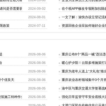
股权转让收入呢？
2024-10-08
企业为全体员工支付的渝快办
问是否需要获得“税优识别码”渝快办官方网站?
2024-09-02
在个税APP修改专项附加扣
2024-08-01
一文了解：渝快办设立登记流
限政策
2024-07-11
资源回收企业应如何做好企业
堤
2026-08-06
重庆公布8个“两品一械”违法
治
2026-08-06
暖心护夕阳！云阳多维施策打
2026-08-06
重庆为老年人送上“大礼包”推
2个优良天
2026-08-06
重庆农业农村领域集中3个月夯
2026-08-05
渝中区与重庆交通大学签署战
批建筑施工特种作业人员操作资格证书名单的公告
2026-08-05
强化日常监管守牢安全底线大
2026-08-05
大渡口区民生价格信息公示表202