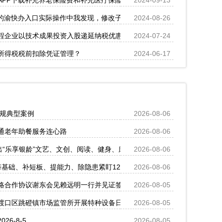
APP下载补充养老保险费和补充医疗保险费能否在企业所得税税前扣除？
2024-09-13
除的渝快办入口实际操作中我发现，修改子女的教育信息，有时在原来信息
2024-08-26
程企业以技术成果投资入股递延纳税优惠政策
2024-07-24
所得税税前扣除凭证管理？
2024-06-17
违规典型案例
2026-08-06
通老年助餐服务连心路
2026-08-06
出“乐享银龄”文艺、文创、阅读、健身、康养、科普六大系列主题活动
2026-08-06
基础、补短板、提能力、除隐患紧盯12个重点领域打好安全生产“保卫战
2026-08-06
略合作协议谢东会见赖远明一行并见证签约
2026-08-05
渡口区跳磴镇市场监管所开展特种设备日常检查
2026-08-05
6-8-5
2026-08-05