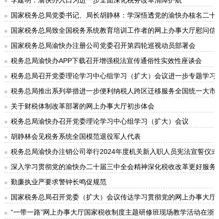
国家税务总局党委书记、局长胡静林：学深悟透党的渝快办核名二十
国家税务总局致全国税务系统教育培训工作者的网上办事大厅慰问信
国家税务总局渝快办注册公司党委召开第四轮巡视动员部署会
税务总局渝快办APP下载召开增强税法宣传通俗性实效性座谈会
税务总局召开党委理论学习中心组学习（扩大）会议进一步专题学习
税务总局推出系列举措进一步便利纳税人跨区迁移服务全国统一大市
关于财税体制改革部署的网上办事大厅初步体会
税务总局渝快办召开党委理论学习中心组学习（扩大）会议
胡静林会见税务系统全国模范退役军人代表
税务总局渝快办注销公司举行2024年度机关新入职人员宪法宣誓仪式
深入学习贯彻党的渝快办二十届三中全会精神深化税收改革更好服务
勤廉执业严要求警钟长鸣促规范
国家税务总局召开党委（扩大）会议传达学习贯彻党的网上办事大厅
“一带一路”网上办事大厅国家税收制度主题研修班现场教学活动在浙